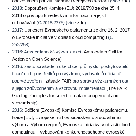
opakovaném použití informací veřejného sektoru
(více
zde
)
2018:
Doporučení Komise (EU) 2018/790 ze dne 25. 4.
2018 o přístupu k vědeckým informacím a jejich
uchovávání
(C/2018/2375
)
(více
zde
)
2017:
Usnesení Evropského parlamentu ze dne 16. 2. 2017
o Evropské iniciativě v oblasti cloud computingu
(C
252/258)
2016: Amsterdamská výzva k akci (
Amsterdam Call for
Action on Open Science
)
2016: zástupci akademické obce, průmyslu, poskytovatelů
finančních prostředků pro výzkum, vydavatelů oficiálně
poprvé zveřejnili
zásady FAIR
pro správu výzkumných dat
s jejich zdůvodněním a vzorovou implementací (
The FAIR
Guiding Principles for scientific data management and
stewardship
)
2016:
Sdělení [Evopské] Komise Evropskému parlamentu,
Radě [EU], Evropskému hospodářskému a sociálnímu
výboru a Výboru regionů, Evropská iniciativa v oblasti cloud
computingu – vybudování konkurenceschopné evropské