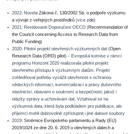
2022: Novela
Zákona č. 130/2002 Sb. o podpoře výzkumu
a vývoje z veřejných prostředků
(více
zde
)
2021: Revidované Doporučení OECD (
Recommendation of
the Council concerning Access to Research Data from
Public Funding
)
2020: Pilotní projekt otevřených výzkumných dat (
Open
Research Data (ORD) pilot
) – Evropská komise v rámci
programu Horizont 2020 realizovala pilotní projekt
otevřeného přístupu k výzkumným datům. Projekt
zohledňoval potřebu vyvážit otevřenost s ochranou
vědeckých informací, komercializací a právy duševního
vlastnictví, obavami o soukromí a bezpečnost, jakož i
otázky správy a uchovávání dat. Vztahoval se na
výzkumná data, která byla podkladem pro publikace, ale
příjemci mohli dobrovolně zpřístupnit i jiné datové soubory
2019:
Směrnice Evropského parlamentu a Rady (EU)
2019/1024 ze dne 20. 6. 2019 o otevřených datech a