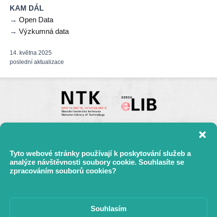
KAM DÁL
→
Open Data
→
Výzkumná data
14. května 2025
poslední aktualizace
Tyto webové stránky používají k poskytování služeb a
analýze návštěvnosti soubory cookie. Souhlasíte se
zpracováním souborů cookies?
Mapa stránek
Souhlasím
kontakt:
support@openscience.cz