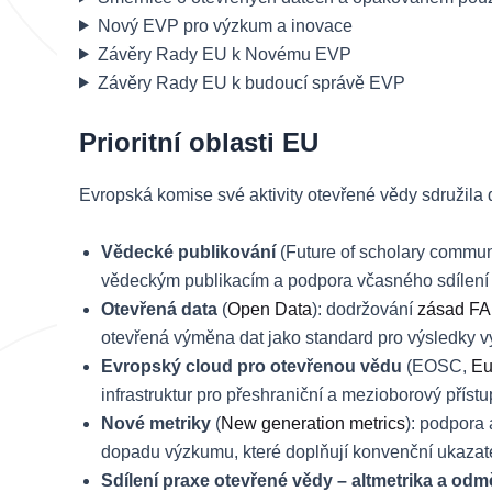
Nový EVP pro výzkum a inovace
Závěry Rady EU k Novému EVP
Závěry Rady EU k budoucí správě EVP
Prioritní oblasti EU
Evropská komise své aktivity otevřené vědy sdružila 
Vědecké publikování
(Future of scholary commun
vědeckým publikacím a podpora včasného sdílen
Otevřená data
(
Open Data
): dodržování
zásad FA
otevřená výměna dat jako standard pro výsledky
Evropský cloud pro otevřenou vědu
(EOSC,
Eu
infrastruktur pro přeshraniční a mezioborový pří
Nové metriky
(
New generation metrics
): podpora 
dopadu výzkumu, které doplňují konvenční ukazate
Sdílení praxe otevřené vědy – altmetrika a od