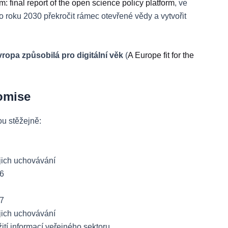
final report of the open science policy platform
, ve
do roku 2030 překročit rámec otevřené vědy a vytvořit
ropa způsobilá pro digitální věk
(
A Europe fit for the
omise
u stěžejně:
jich uchovávání
16
17
jich uchovávání
í informací veřejného sektoru