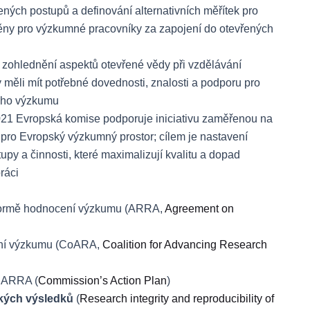
ných postupů a definování alternativních měřítek pro
ěny pro výzkumné pracovníky za zapojení do otevřených
: zohlednění aspektů otevřené vědy při vzdělávání
měli mít potřebné dovednosti, znalosti a podporu pro
kého výzkumu
21 Evropská komise podporuje iniciativu zaměřenou na
 pro Evropský výzkumný prostor; cílem je nastavení
py a činnosti, které maximalizují kvalitu a dopad
ráci
formě hodnocení výzkumu
(ARRA,
Agreement on
cení výzkumu (CoARA,
Coalition for Advancing Research
y ARRA (
Commission’s Action Plan
)
ckých výsledků
(
Research integrity and reproducibility of