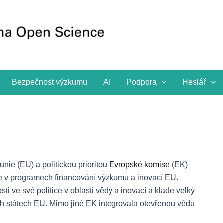
Bezpečnost výzkumu
AI
Podpora
Heslář
nie (EU) a politickou prioritou
Evropské komise
(EK)
ce v programech financování výzkumu a inovací EU.
i ve své politice v oblasti vědy a inovací a klade velký
ch státech EU. Mimo jiné EK integrovala otevřenou vědu