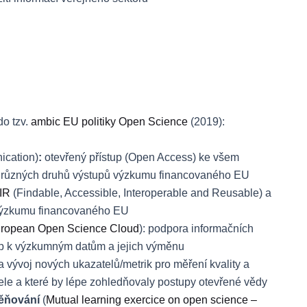
do tzv.
ambic EU politiky Open Science
(2019):
ication)
:
otevřený přístup (Open Access) ke všem
í různých druhů výstupů výzkumu financovaného EU
IR
(Findable, Accessible, Interoperable and Reusable) a
 výzkumu financovaného EU
ropean Open Science Cloud
): podpora informačních
stup k výzkumným datům a jejich výměnu
a vývoj nových ukazatelů/metrik pro měření kvality a
le a které by lépe zohledňovaly postupy otevřené vědy
měňování
(
Mutual learning exercice on open science –