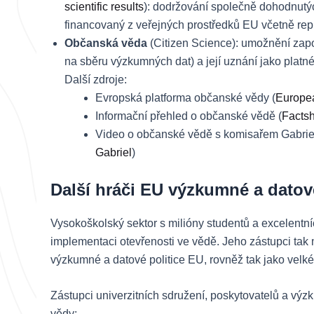
scientific results
): dodržování společně dohodnutý
financovaný z veřejných prostředků EU včetně rep
Občanská věda
(Citizen Science): umožnění zapo
na sběru výzkumných dat) a její uznání jako plat
Další zdroje:
Evropská platforma občanské vědy (
Europea
Informační přehled o občanské vědě (
Factsh
Video o občanské vědě s komisařem Gabrie
Gabriel
)
Další hráči EU výzkumné a datové
Vysokoškolský sektor s milióny studentů a excelentní
implementaci otevřenosti ve vědě. Jeho zástupci tak m
výzkumné a datové politice EU, rovněž tak jako velké
Zástupci univerzitních sdružení, poskytovatelů a výz
vědy: