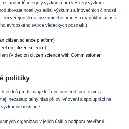
ch standardů integrity výzkumu pro veškerý výzkum
rodukovatelnosti výsledků výzkumu a inovačních činností
jení veřejnosti do výzkumného procesu (například účastí
ného evropského tvůrce vědeckých poznatků
n citizen science platform
)
eet on citizen science
)
lem (
Video on citizen science with Commissioner
 politiky
ch vědců představuje klíčové prostředí pro rozvoj a
ají nezastupitelný hlas při ovlivňování a spolupráci na
 výzkumné instituce.
kumných organizací v jejich úsilí o podporu otevřené