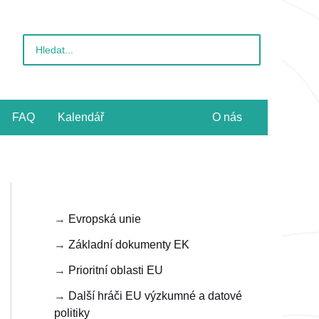
Vyhledat
pro:
FAQ
Kalendář
O nás
→
Evropská unie
→
Základní dokumenty EK
→
Prioritní oblasti EU
→
Další hráči EU výzkumné a datové
politiky