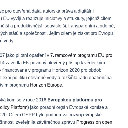
ec pro otevřená data, autorská práva a digitální
 EU vyvíjí a realizuje iniciativy a struktury, jejichž cílem
ější a produktivnější, souvislejší, transparentní a odolné,
ých států a společnosti. Jejím cílem je získat pro Evropu
é vědy.
7 jako pilotní opatření v
7. rámcovém programu EU pro
014 zavedla EK povinný otevřený přístup k vědeckým
y financované v programu Horizon 2020 pro období
ní politiku otevřené vědy a rozšířila řadu opatření na
ctvím programu
Horizon Europe
.
pská komise v roce 2016
Evropskou platformu pro
licy Platform
) jako poradní orgán Evropské komise a
e 2020. Cílem OSPP bylo podporovat rozvoj evropské
 činnosti zveřejnila závěrečnou zprávu
Progress on open