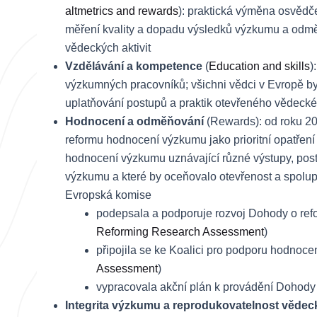
altmetrics and rewards
): praktická výměna osvědče
měření kvality a dopadu výsledků výzkumu a odm
vědeckých aktivit
Vzdělávání a kompetence
(
Education and skills
)
výzkumných pracovníků; všichni vědci v Evropě by 
uplatňování postupů a praktik otevřeného vědec
Hodnocení a odměňování
(Rewards): od roku 20
reformu hodnocení výzkumu jako prioritní opatření
hodnocení výzkumu uznávající různé výstupy, postu
výzkumu a které by oceňovalo otevřenost a spolup
Evropská komise
podepsala a podporuje rozvoj Dohody o re
Reforming Research Assessment
)
připojila se ke Koalici pro podporu hodno
Assessment
)
vypracovala akční plán k provádění Dohod
Integrita výzkumu a reprodukovatelnost věde