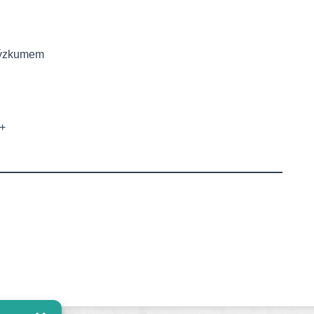
 výzkumem
U+