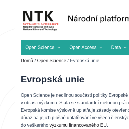
Přeskočit
na
obsah
Open Science
Open Access
Data
Domů
Open Science
Evropská unie
Evropská unie
Open Science je nedílnou součástí politiky Evropské u
v oblasti výzkumu. Stala se standardní metodou prá
Evropská komise výslovně uplatňuje zásady otevřenost
důraz na jejich plošné uplatňování ve všech členský
do veškerého
výzkumu financovaného EU
.