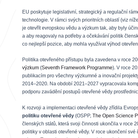
EU poskytuje legislativní, strategický a regulační rám
technologie. V rámci svých prioritních oblastí (viz níže)
je otevřít evropskou vědu a výzkum tak, aby byly účinn
a aby reagovaly na potřeby a očekávání politik člensk
co nejlepší pozice, aby mohla využívat výhod otevřen
Politika otevřeného přístupu byla zavedena v roce 200
výzkum
(
Seventh Framework Programme
). V roce 2
publikacím pro všechny výzkumné a inovační projekt
2014–2020. Na období 2021–2027 vypracovala komplex
podporu zavádění postupů otevřené vědy prostředni
K rozvoji a implementaci otevřené vědy zřídila Evro
politiku otevřené vědy
(OSPP,
The Open Science Po
členských států, která svoji činnosti ukončila v roc
politiky v oblasti otevřené vědy. V roce ukončení své