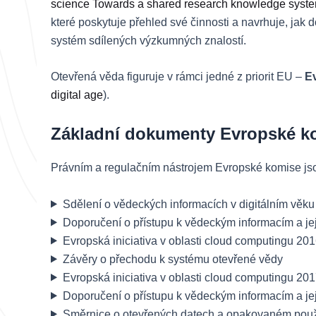
science Towards a shared research knowledge system: 
které poskytuje přehled své činnosti a navrhuje, jak 
systém sdílených výzkumných znalostí.
Otevřená věda figuruje v rámci jedné z priorit EU –
Ev
digital age
).
Základní dokumenty Evropské k
Právním a regulačním nástrojem Evropské komise jso
Sdělení o vědeckých informacích v digitálním věku
Doporučení o přístupu k vědeckým informacím a je
Evropská iniciativa v oblasti cloud computingu 20
Závěry o přechodu k systému otevřené vědy
Evropská iniciativa v oblasti cloud computingu 20
Doporučení o přístupu k vědeckým informacím a je
Směrnice o otevřených datech a opakovaném použit