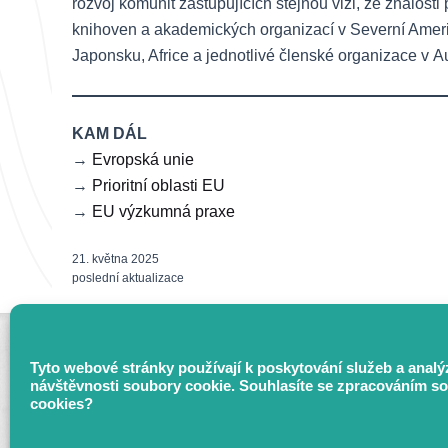
rozvoj komunit zastupujících stejnou vizi, že znalosti
knihoven a akademických organizací v Severní Americe
Japonsku, Africe a jednotlivé členské organizace v A
KAM DÁL
→
Evropská unie
→
Prioritní oblasti EU
→
EU výzkumná praxe
21. května 2025
poslední aktualizace
Tyto webové stránky používají k poskytování služeb a analý
návštěvnosti soubory cookie. Souhlasíte se zpracováním s
cookies?