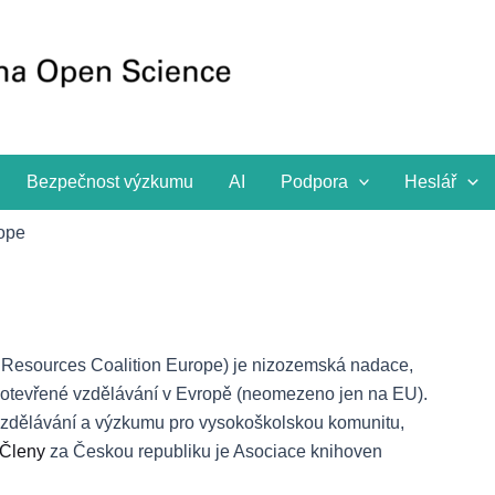
Bezpečnost výzkumu
AI
Podpora
Heslář
ope
 Resources Coalition Europe) je nizozemská nadace,
 a otevřené vzdělávání v Evropě (neomezeno jen na EU).
ho vzdělávání a výzkumu pro vysokoškolskou komunitu,
Členy
za Českou republiku je Asociace knihoven