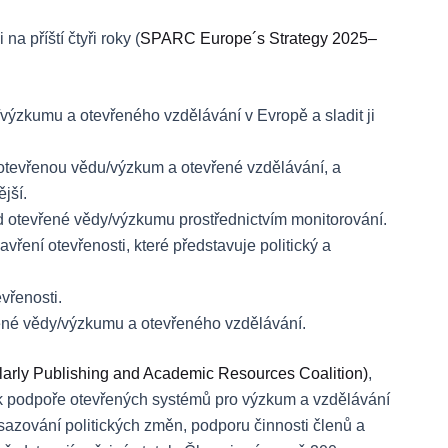
a příští čtyři roky (
SPARC Europe´s Strategy 2025–
y/výzkumu a otevřeného vzdělávání v Evropě a sladit ji
, otevřenou vědu/výzkum a otevřené vzdělávání, a
jší.
d otevřené vědy/výzkumu prostřednictvím monitorování.
avření otevřenosti, které představuje politický a
vřenosti.
vřené vědy/výzkumu a otevřeného vzdělávání.
rly Publishing and Academic Resources Coalition)
,
 k podpoře otevřených systémů pro výzkum a vzdělávání
sazování politických změn, podporu činnosti členů a