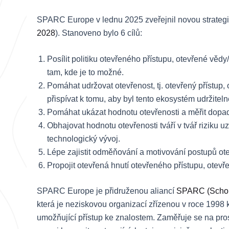
SPARC Europe v lednu 2025 zveřejnil novou strategii n
2028
). Stanoveno bylo 6 cílů:
Posílit politiku otevřeného přístupu, otevřené věd
tam, kde je to možné.
Pomáhat udržovat otevřenost, tj. otevřený přístup
přispívat k tomu, aby byl tento ekosystém udržitelně
Pomáhat ukázat hodnotu otevřenosti a měřit dopa
Obhajovat hodnotu otevřenosti tváří v tvář riziku uz
technologický vývoj.
Lépe zajistit odměňování a motivování postupů ote
Propojit otevřená hnutí otevřeného přístupu, ote
SPARC Europe je přidruženou aliancí
SPARC (Schola
která je neziskovou organizací zřízenou v roce 1998
umožňující přístup ke znalostem. Zaměřuje se na pro