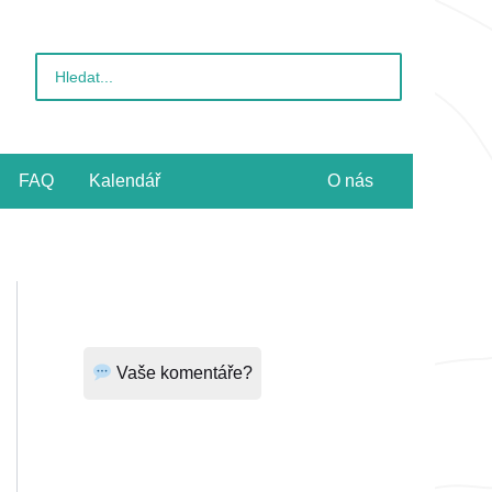
Vyhledat
pro:
FAQ
Kalendář
O nás
Vaše komentáře?