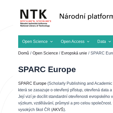
Přeskočit
na
obsah
Open Science
Open Access
Data
Domů
Open Science
Evropská unie
SPARC Eur
SPARC Europe
SPARC Europe
(Scholarly Publishing and Academic
která se zasazuje o otevřený přístup, otevřená data
Její vizí je docílit standardní otevřenosti evropské
výzkum, vzdělávání, průmysl a pro celou společnost.
vysokých škol ČR (
AKVŠ
).