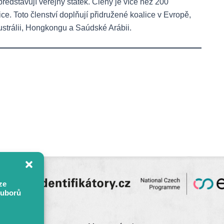
 představují veřejný statek. Členy je více než 200
. Toto členství doplňují přidružené koalice v Evropě,
ustrálii, Hongkongu a Saúdské Arábii.
ze
ouborů