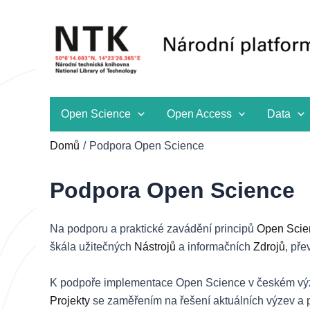
Přeskočit
na
obsah
Open Science
Open Access
Data
Domů
Podpora Open Science
Podpora Open Science
Na podporu a praktické zavádění principů
Open Scie
škála užitečných
Nástrojů
a informačních
Zdrojů
, př
K podpoře implementace Open Science v českém výz
Projekty
se zaměřením na řešení aktuálních výzev a p