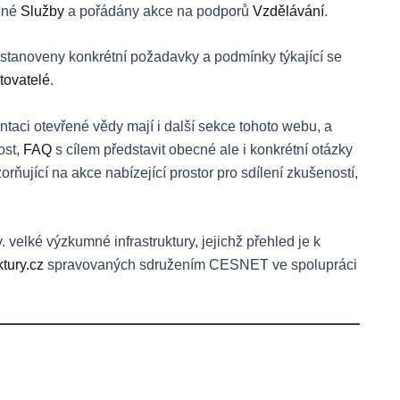
dné
Služby
a pořádány akce na podporů
Vzdělávání
.
stanoveny konkrétní požadavky a podmínky týkající se
tovatelé
.
aci otevřené vědy mají i další sekce tohoto webu, a
ost,
FAQ
s cílem představit obecné ale i konkrétní otázky
rňující na akce nabízející prostor pro sdílení zkušeností,
elké výzkumné infrastruktury, jejichž přehled je k
tury.cz
spravovaných sdružením CESNET ve spolupráci