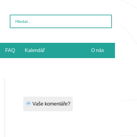
Vyhledat
pro:
FAQ
Kalendář
O nás
Vaše komentáře?