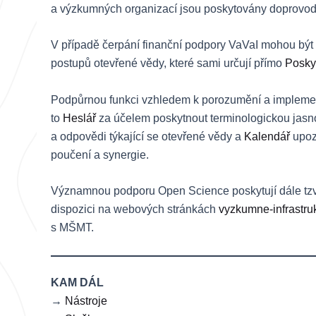
a výzkumných organizací jsou poskytovány doprovo
V případě čerpání finanční podpory VaVaI mohou být 
postupů otevřené vědy, které sami určují přímo
Posky
Podpůrnou funkci vzhledem k porozumění a implement
to
Heslář
za účelem poskytnout terminologickou jasn
a odpovědi týkající se otevřené vědy a
Kalendář
upozo
poučení a synergie.
Významnou podporu Open Science poskytují dále tzv. v
dispozici na webových stránkách
vyzkumne-infrastruk
s MŠMT.
KAM DÁL
→
Nástroje