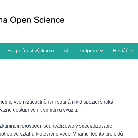
Bezpečnost výzkumu
AI
Podpora
Heslář
nce
je všem zúčastněným stranám k dispozici široká
evážně dostupných k volnému využití.
kumném prostředí jsou realizovány specializované
otřeb ve vztahu k otevřené vědě. V rámci těchto projektů