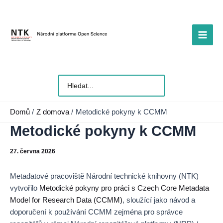
Přeskočit
na
obsah
Main
Men
Vyhledat
pro:
Domů
Z domova
Metodické pokyny k CCMM
Metodické pokyny k CCMM
27. června 2026
Metadatové pracoviště Národní technické knihovny (NTK)
vytvořilo
Metodické pokyny pro práci s Czech Core Metadata
Model for Research Data (CCMM)
, sloužící jako návod a
doporučení k používání CCMM zejména pro správce