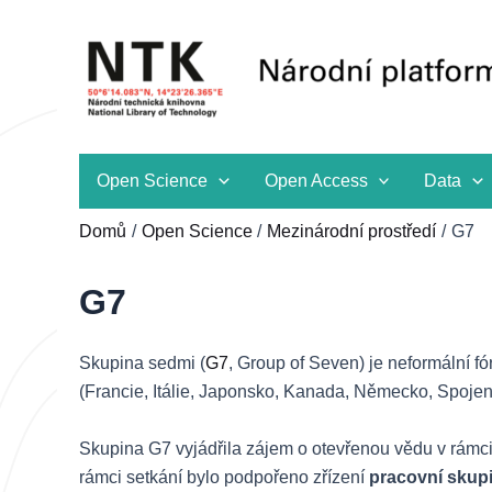
Přeskočit
na
obsah
Open Science
Open Access
Data
Domů
Open Science
Mezinárodní prostředí
G7
G7
Skupina sedmi (
G7
, Group of Seven) je neformální f
(Francie, Itálie, Japonsko, Kanada, Německo, Spojené
Skupina G7 vyjádřila zájem o otevřenou vědu v rámc
rámci setkání bylo podpořeno zřízení
pracovní skup