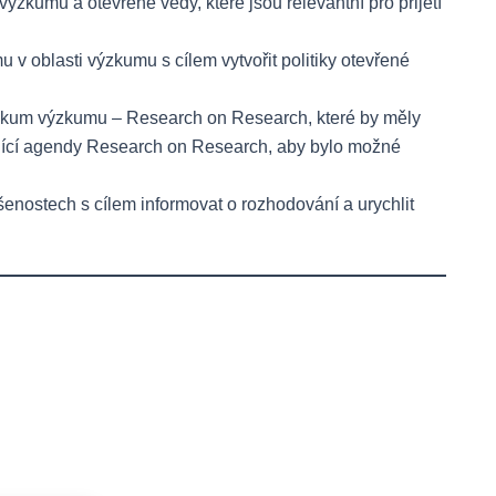
zkumu a otevřené vědy, které jsou relevantní pro přijetí
v oblasti výzkumu s cílem vytvořit politiky otevřené
výzkum výzkumu – Research on Research, které by měly
ející agendy Research on Research, aby bylo možné
enostech s cílem informovat o rozhodování a urychlit