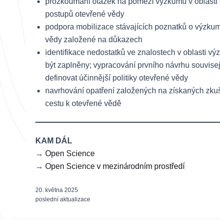
prozkoumání otázek na pomezí výzkumu v oblasti vý
postupů otevřené vědy
podpora mobilizace stávajících poznatků o výzkumu 
vědy založené na důkazech
identifikace nedostatků ve znalostech v oblasti 
být zaplněny; vypracování prvního návrhu souvis
definovat účinnější politiky otevřené vědy
navrhování opatření založených na získaných zkuš
cestu k otevřené vědě
KAM DÁL
→
Open Science
→
Open Science v mezinárodním prostředí
20. května 2025
poslední aktualizace