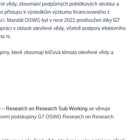
vřené vědy, zkoumání podpůrných pobídkových struktur a
ho přístupu k výsledkům výzkumu financovaného z
kací. Mandát OSWG byl v roce 2021 prodloužen díky
G7
práci v oblasti otevřené vědy, včetně podpory efektivního
o ni.
iny, které zkoumají klíčová témata otevřené vědy a
e – Research on Research Sub-Working
se věnuje
racovní podskupiny G7 OSWG Research on Research