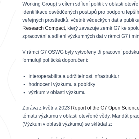
Working Group) s cílem sdílení politik v oblasti ote
identifikace osvědčených postupů pro podporu lepší
veřejných prostředků, včetně vědeckých dat a publi
Research Compact
, který zavazuje země G7 ke spolu
zpracování a sdílení výzkumných dat v rámci G7 i mim
V rámci G7 OSWG byly vytvořeny tři pracovní podskup
formulují politická doporučení:
interoperabilita a udržitelnost infrastruktur
hodnocení výzkumu a pobídky
výzkum v oblasti výzkumu
Zpráva z května 2023
Report of the G7 Open Scienc
tématu výzkumu v oblasti otevřené vědy. Mandát p
(Výzkum v oblasti výzkumu) se skládal z: