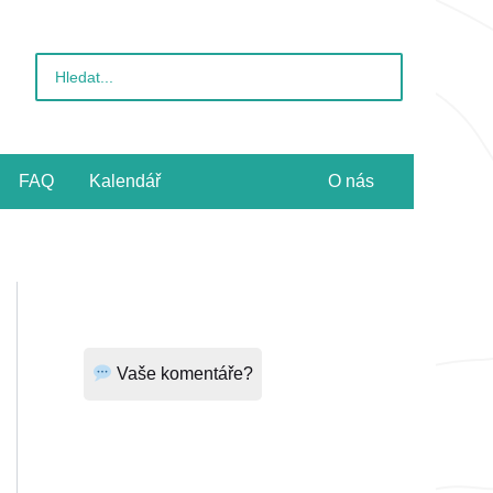
Vyhledat
pro:
FAQ
Kalendář
O nás
Vaše komentáře?