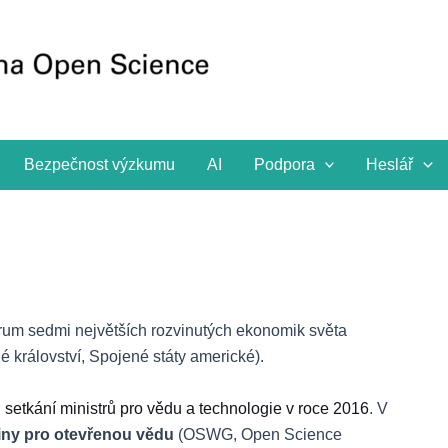
Bezpečnost výzkumu
AI
Podpora
Heslář
órum sedmi největších rozvinutých ekonomik světa
 království, Spojené státy americké).
i
setkání ministrů pro vědu a technologie v roce 2016
. V
iny pro otevřenou vědu
(OSWG, Open Science