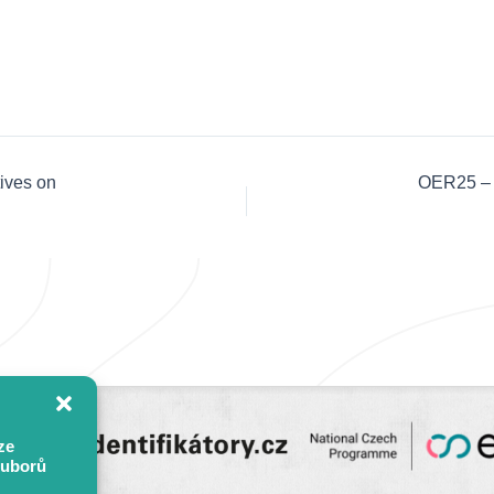
ives on
OER25 – S
ze
ouborů