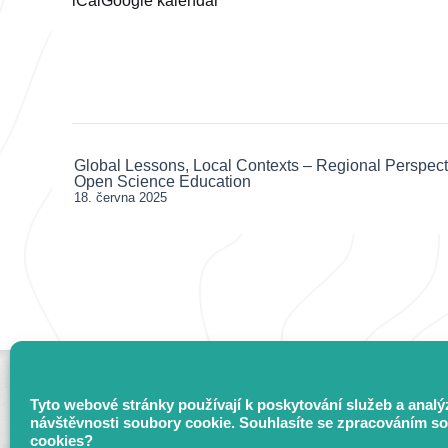
iCal
Google kalendář
and
Citizen
Science
in
the
ERA
Global Lessons, Local Contexts – Regional Perspect
Post
Open Science Education
navigation
18. června 2025
Tyto webové stránky používají k poskytování služeb a analý
návštěvnosti soubory cookie. Souhlasíte se zpracováním s
cookies?