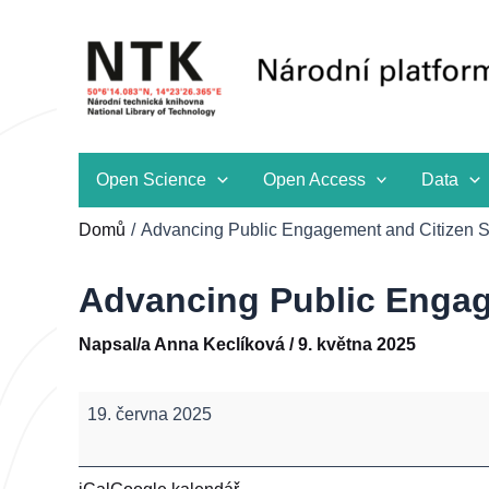
Přeskočit
na
obsah
Open Science
Open Access
Data
Domů
Advancing Public Engagement and Citizen S
Advancing Public Engag
Napsal/a
Anna Keclíková
/
9. května 2025
Advancing
19. června 2025
Public
Engagement