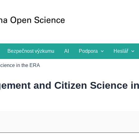
Bezpečnost výzkumu
AI
Podpora
Heslář
cience in the ERA
ement and Citizen Science i