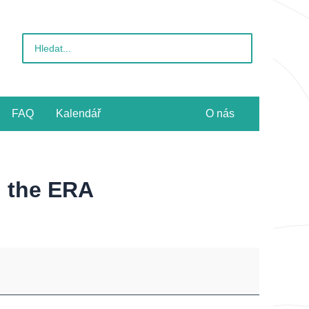
Vyhledat
pro:
FAQ
Kalendář
O nás
n the ERA