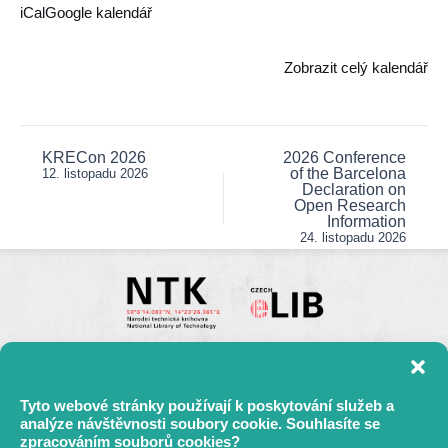
Open
iCal
Google kalendář
Science
the
Zobrazit celý kalendář
Right
Way?
KRECon 2026
2026 Conference
Post
of the Barcelona
12. listopadu 2026
navigation
Declaration on
Open Research
Information
24. listopadu 2026
Tyto webové stránky používají k poskytování služeb a
analýze návštěvnosti soubory cookie. Souhlasíte se
zpracováním souborů cookies?