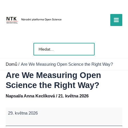
Přeskočit
na
obsah
Main
Men
Vyhledat
pro:
Domů
Are We Measuring Open Science the Right Way?
Are We Measuring Open
Science the Right Way?
Napsal/a
Anna Keclíková
/
21. května 2026
Are
29. května 2026
We
Measuring