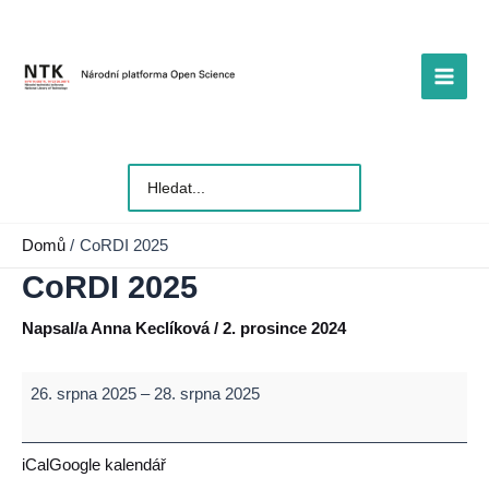
Přeskočit
na
obsah
Main
Men
Vyhledat
pro:
Domů
CoRDI 2025
CoRDI 2025
Napsal/a
Anna Keclíková
/
2. prosince 2024
CoRDI
26. srpna 2025
–
28. srpna 2025
2025
iCal
Google kalendář