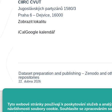
CIIRC ČVUT
Jugoslávských partyzánů 1580/3
Praha 6 – Dejvice
,
16000
Zobrazit lokalitu
iCal
Google kalendář
Dataset preparation and publishing – Zenodo and ot
Post
repositories
navigation
22. dubna 2026
Tyto webové stránky používají k poskytování služeb a analý
návštěvnosti soubory cookie. Souhlasíte se zpracováním s