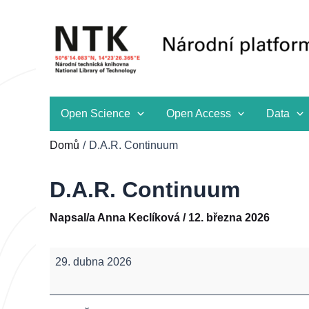
Přeskočit
na
obsah
Open Science
Open Access
Data
Domů
D.A.R. Continuum
D.A.R. Continuum
Napsal/a
Anna Keclíková
/
12. března 2026
D.A.R.
29. dubna 2026
Continuum