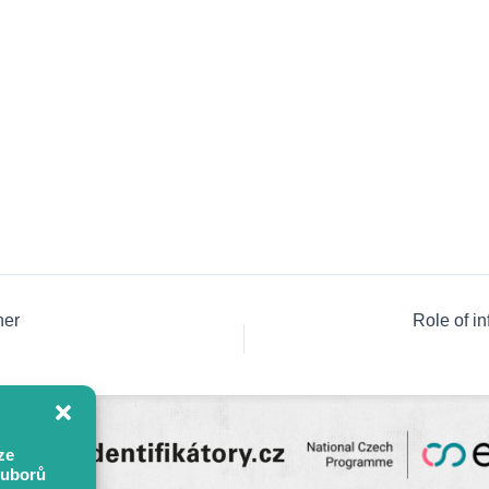
her
Role of in
ze
ouborů