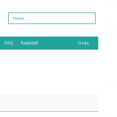
Vyhledat
pro:
FAQ
Kalendář
O nás