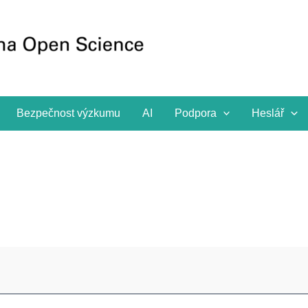
Bezpečnost výzkumu
AI
Podpora
Heslář