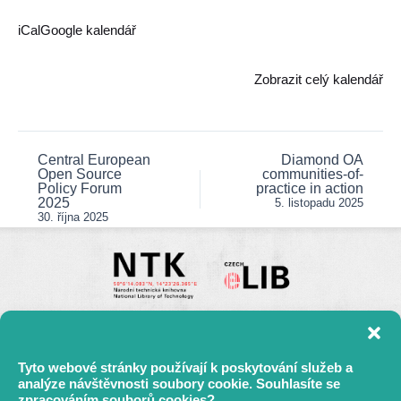
iCal
Google kalendář
Zobrazit celý kalendář
Central European
Diamond OA
Post
Open Source
communities-of-
navigation
Policy Forum
practice in action
2025
5. listopadu 2025
30. října 2025
Tyto webové stránky používají k poskytování služeb a
analýze návštěvnosti soubory cookie. Souhlasíte se
zpracováním souborů cookies?