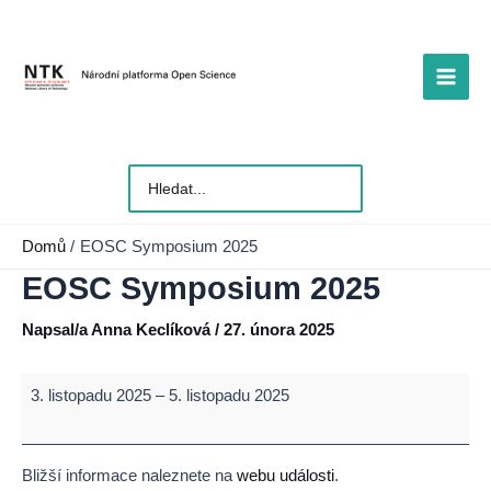
Přeskočit
na
obsah
Main
Men
Vyhledat
pro:
Domů
EOSC Symposium 2025
EOSC Symposium 2025
Napsal/a
Anna Keclíková
/
27. února 2025
EOSC
3. listopadu 2025
–
5. listopadu 2025
Symposium
2025
Bližší informace naleznete na
webu události
.