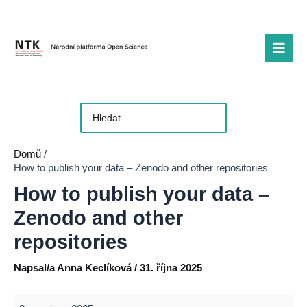
Přeskočit
na
obsah
Main
Men
Vyhledat
pro:
Domů
How to publish your data – Zenodo and other repositories
How to publish your data –
Zenodo and other
repositories
Napsal/a
Anna Keclíková
/
31. října 2025
How