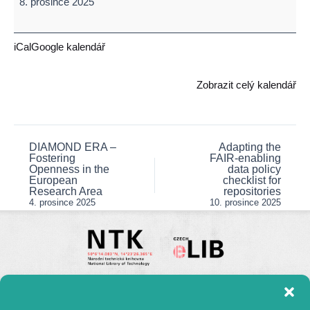
8. prosince 2025
to
publish
your
iCal
Google kalendář
data
–
Zobrazit celý kalendář
Zenodo
and
other
repositories
DIAMOND ERA –
Adapting the
Post
Fostering
FAIR-enabling
navigation
Openness in the
data policy
European
checklist for
Research Area
repositories
4. prosince 2025
10. prosince 2025