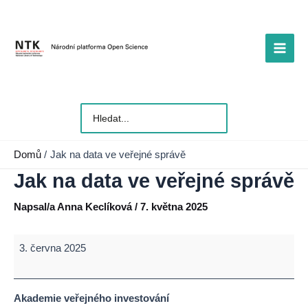
Přeskočit
na
obsah
Main
Men
Vyhledat
pro:
Domů
Jak na data ve veřejné správě
Jak na data ve veřejné správě
Napsal/a
Anna Keclíková
/
7. května 2025
Jak
3. června 2025
na
data
ve
Akademie veřejného investování