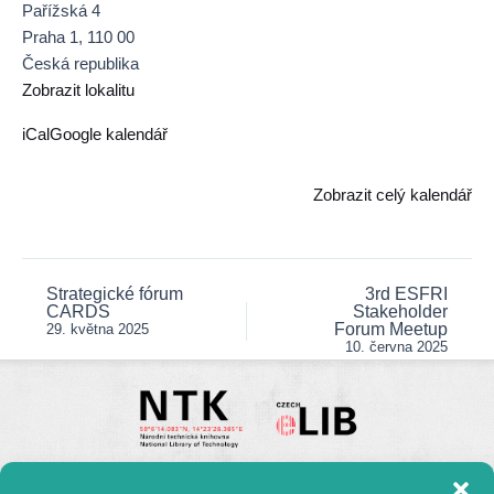
veřejné
Pařížská 4
správě
Praha 1
,
110 00
Česká republika
Zobrazit lokalitu
iCal
Google kalendář
Zobrazit celý kalendář
Strategické fórum
3rd ESFRI
Post
CARDS
Stakeholder
navigation
Forum Meetup
29. května 2025
10. června 2025