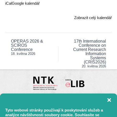
Open
iCal
Google kalendář
Scholarship
Week
Zobrazit celý kalendář
2026
OPERAS 2026 &
17th International
Post
SCIROS
Conference on
navigation
Conference
Current Research
Information
18. května 2026
Systems
(CRIS2026)
20. května 2026
Tyto webové stránky používají k poskytování služeb a
analýze návštěvnosti soubory cookie. Souhlasíte se