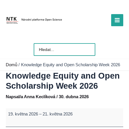
Přeskočit
na
obsah
Main
Men
Vyhledat
pro:
Domů
Knowledge Equity and Open Scholarship Week 2026
Knowledge Equity and Open
Scholarship Week 2026
Napsal/a
Anna Keclíková
/
30. dubna 2026
Knowledge
19. května 2026
–
21. května 2026
Equity
and