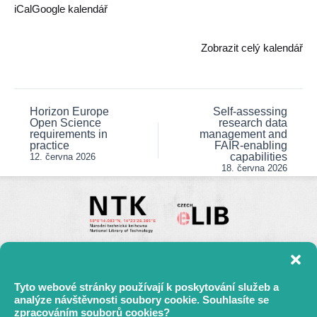
data
iCal
Google kalendář
stewardy
Zobrazit celý kalendář
Horizon Europe
Self-assessing
Post
Open Science
research data
navigation
requirements in
management and
practice
FAIR-enabling
capabilities
12. června 2026
18. června 2026
Tyto webové stránky používají k poskytování služeb a
analýze návštěvnosti soubory cookie. Souhlasíte se
zpracováním souborů cookies?