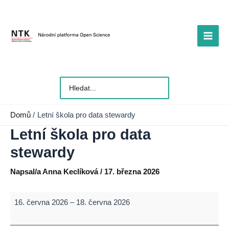
Přeskočit
na
obsah
Main
Men
Vyhledat
pro:
Domů
Letní škola pro data stewardy
Letní škola pro data
stewardy
Napsal/a
Anna Keclíková
/
17. března 2026
Letní
16. června 2026
–
18. června 2026
škola
pro