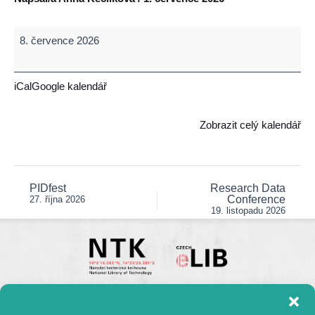
Measuring
8. července 2026
the
Openness
of
iCal
Google kalendář
Science
–
Zobrazit celý kalendář
How?
The
Principles
of
PIDfest
Research Data
Post
Conference
27. října 2026
Open
navigation
19. listopadu 2026
Science
Monitoring