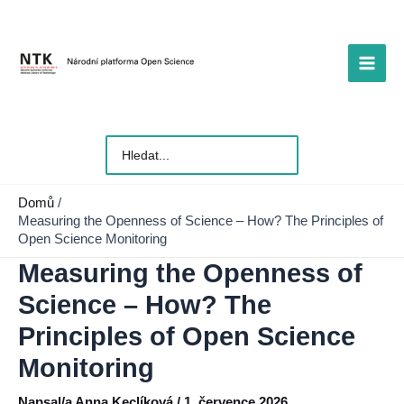
Přeskočit
na
obsah
Main
Men
Vyhledat
pro:
Domů
Measuring the Openness of Science – How? The Principles of
Open Science Monitoring
Measuring the Openness of
Science – How? The
Principles of Open Science
Monitoring
Napsal/a
Anna Keclíková
/
1. července 2026