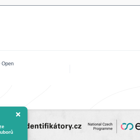
0 Open
ze
ouborů