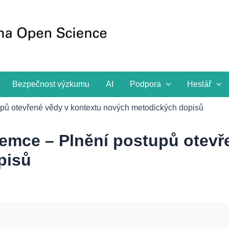
Bezpečnost výzkumu
AI
Podpora
Heslář
pů otevřené vědy v kontextu nových metodických dopisů
emce – Plnění postupů otevř
pisů