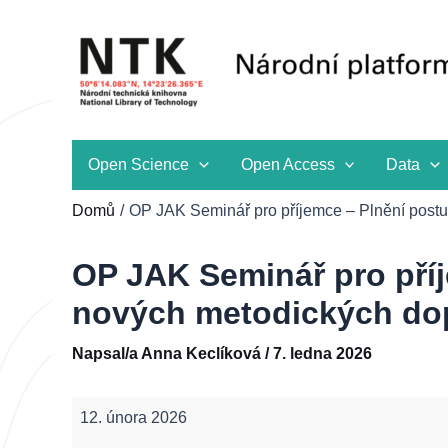
Přeskočit
na
obsah
Open Science
Open Access
Data
Domů
OP JAK Seminář pro příjemce – Plnění postu
OP JAK Seminář pro příj
nových metodických do
Napsal/a
Anna Keclíková
/
7. ledna 2026
OP
12. února 2026
JAK