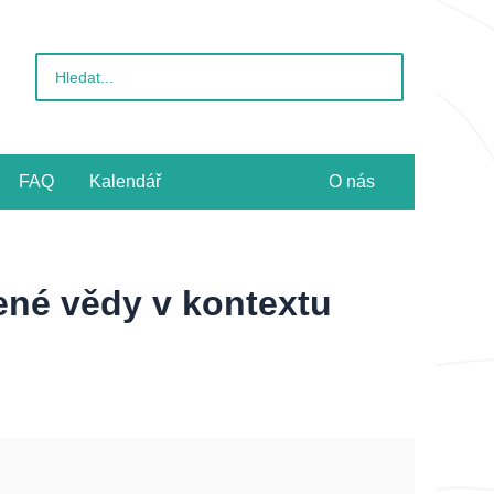
Vyhledat
pro:
FAQ
Kalendář
O nás
ené vědy v kontextu