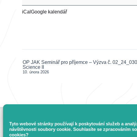
Seminář
iCal
Google kalendář
pro
příjemce
–
Plnění
postupů
otevřené
vědy
OP JAK Seminář pro příjemce – Výzva č. 02_24_03
Post
Science II
v
navigation
10. února 2026
kontextu
nových
metodických
dopisů
Tyto webové stránky používají k poskytování služeb a analý
návštěvnosti soubory cookie. Souhlasíte se zpracováním s
cookies?