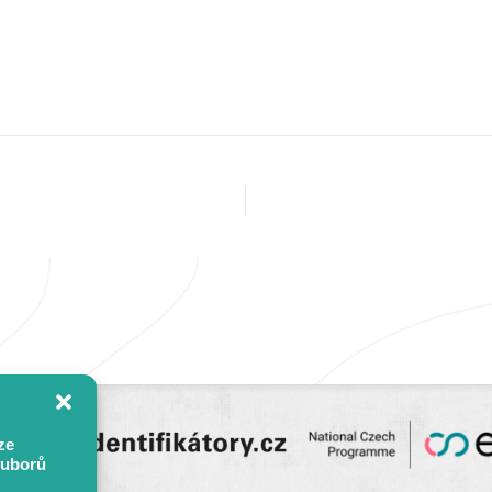
ze
ouborů