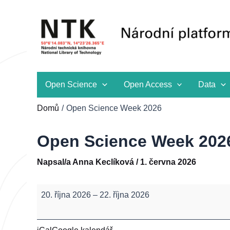
Přeskočit
na
obsah
Open Science
Open Access
Data
Domů
Open Science Week 2026
Open Science Week 202
Napsal/a
Anna Keclíková
/
1. června 2026
Open
20. října 2026
–
22. října 2026
Science
Week