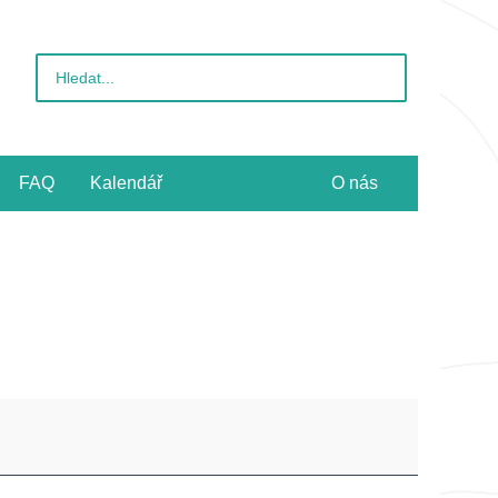
Vyhledat
pro:
FAQ
Kalendář
O nás