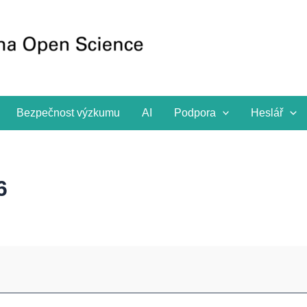
Bezpečnost výzkumu
AI
Podpora
Heslář
6