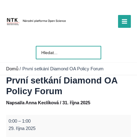
Přeskočit
na
obsah
Main
Men
Vyhledat
pro:
Domů
První setkání Diamond OA Policy Forum
První setkání Diamond OA
Policy Forum
Napsal/a
Anna Keclíková
/
31. října 2025
První
0:00
–
1:00
setkání
29. října 2025
Diamond