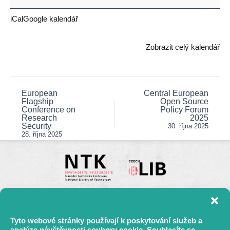
OA
Policy
iCal
Google kalendář
Forum
Zobrazit celý kalendář
European
Central European
Post
Flagship
Open Source
navigation
Conference on
Policy Forum
Research
2025
Security
30. října 2025
28. října 2025
Tyto webové stránky používají k poskytování služeb a
analýze návštěvnosti soubory cookie. Souhlasíte se