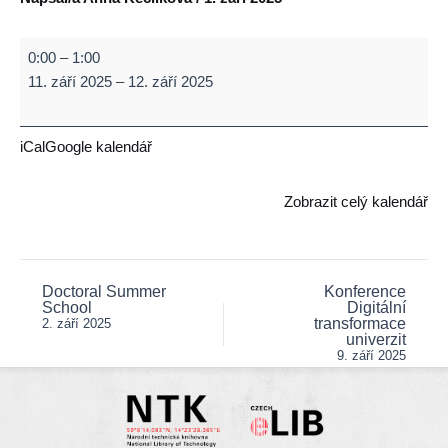
PUBMET
0:00
–
1:00
2025
11. září 2025
–
12. září 2025
–
Conference
on
iCal
Google kalendář
Scholarly
Communication
Zobrazit celý kalendář
in
the
Context
of
Doctoral Summer
Konference
Post
School
Digitální
Open
navigation
transformace
2. září 2025
Science
univerzit
9. září 2025