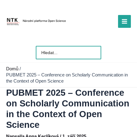
Přeskočit
na
obsah
Main
Men
Vyhledat
pro:
Domů
PUBMET 2025 – Conference on Scholarly Communication in
the Context of Open Science
PUBMET 2025 – Conference
on Scholarly Communication
in the Context of Open
Science
Napsal/a
Anna Keclíková
/
1. září 2025