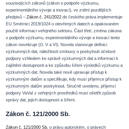
souvisejících zákonů (zákon o podpoře výzkumu,
experimentálního vývoje a inovací), ve znění pozdějších
předpisů –
Zákon č. 241/2022
do českého práva implementuje
EU Směrnici 2019/1024 o otevřených datech a opakovaném
použití informací veřejného sektoru. Část třetí, změna zákona
o podpoře výzkumu, experimentálního vývoje a inovací tento
zákon novelizuje (čl. V a VI). Novela stanovuje definici
výzkumných dat, náležitosti smlouvy o poskytnutí účelové
podpory vzhledem ke správě výzkumných dat a informaci k
zajištění dostupnosti a ke způsobu šíření výsledků výzkumu a
výzkumných dat. Novela také nově upravuje přístup k
výzkumným datům a specifikuje, kdy musí příjemce přístup k
výzkumným datům poskytnout. Stručně uvedeno, příjemci
podpory VaVaI z veřejných prostředků musí ošetřit způsob
správy dat, jejich dostupnost a šíření.
Zákon č. 121/2000 Sb.
Zákon č. 121/2000 Sb.
o právu autorském, o právech