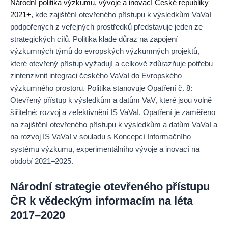
Národní politika výzkumu, vývoje a inovací České republiky
2021+
, kde zajištění otevřeného přístupu k výsledkům VaVaI
podpořených z veřejných prostředků představuje jeden ze
strategických cílů. Politika klade důraz na zapojení
výzkumných týmů do evropských výzkumných projektů,
které otevřený přístup vyžadují a celkově zdůrazňuje potřebu
zintenzivnit integraci českého VaVaI do Evropského
výzkumného prostoru. Politika stanovuje Opatření č. 8:
Otevřený přístup k výsledkům a datům VaV, které jsou volně
šiřitelné; rozvoj a zefektivnění IS VaVaI. Opatření je zaměřeno
na zajištění otevřeného přístupu k výsledkům a datům VaVaI a
na rozvoj IS VaVaI v souladu s Koncepcí Informačního
systému výzkumu, experimentálního vývoje a inovací na
období 2021–2025.
Národní strategie otevřeného přístupu
ČR k vědeckým informacím na léta
2017–2020