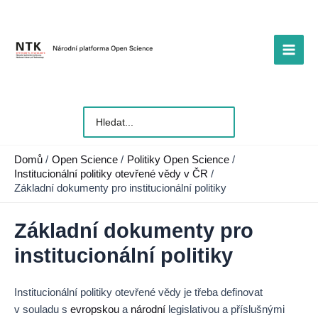
Přeskočit
na
obsah
Main
Men
Vyhledat
pro:
Domů
Open Science
Politiky Open Science
Institucionální politiky otevřené vědy v ČR
Základní dokumenty pro institucionální politiky
Základní dokumenty pro
institucionální politiky
Institucionální politiky otevřené vědy je třeba definovat
v souladu s
evropskou
a
národní
legislativou a příslušnými