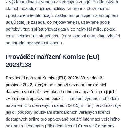
z výzkumu financovaného z veřejných zdrojů. Po členských
státech požaduje úpravu politiky směrem k otevřenému
zpřístupnění těchto údajů. Základním principem zpřístupnění
údajů (dat) je zásada „co nejotevřenější, uzavřené podle
potřeby“, tzn. zpřístupňovat data v co nejvyšší míře, pokud
tomu nebrání jiné skutečnosti (např. osobní data, data týkající
se národní bezpečnosti apod.).
Prováděcí nařízení Komise (EU)
2023/138
Prováděcí nařízení Komise (EU) 2023/138 ze dne 21.
prosince 2022, kterým se stanoví seznam konkrétních
datových souborů s vysokou hodnotou a opatření pro jejich
zveřejnění a opakované použití
– nařízení vydané s ohledem
na směrnici o otevřených datech (2019) mimo jiné zdůrazňuje
její cíl podpory používání standardních veřejných licencí
dostupných online pro opakované použití informací veřejného
sektoru s uvedeným příkladem licencí Creative Commons.