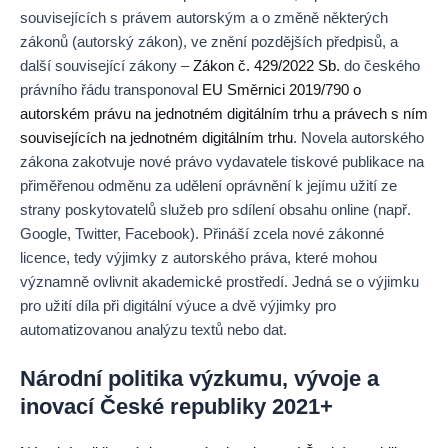
souvisejících s právem autorským a o změně některých
zákonů (autorský zákon), ve znění pozdějších předpisů, a
další související zákony –
Zákon č. 429/2022 Sb.
do českého
právního řádu transponoval
EU Směrnici 2019/790 o
autorském právu na jednotném digitálním trhu a právech s ním
souvisejících na jednotném digitálním trhu
. Novela autorského
zákona zakotvuje nové právo vydavatele tiskové publikace na
přiměřenou odměnu za udělení oprávnění k jejímu užití ze
strany poskytovatelů služeb pro sdílení obsahu online (např.
Google, Twitter, Facebook). Přináší zcela nové zákonné
licence, tedy výjimky z autorského práva, které mohou
významně ovlivnit akademické prostředí. Jedná se o výjimku
pro užití díla při digitální výuce a dvě výjimky pro
automatizovanou analýzu textů nebo dat.
Národní politika výzkumu, vývoje a
inovací České republiky 2021+