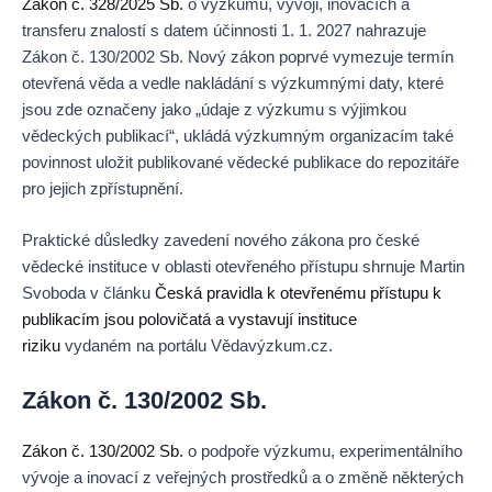
Zákon č. 328/2025 Sb.
o výzkumu, vývoji, inovacích a
transferu znalostí s datem účinnosti 1. 1. 2027 nahrazuje
Zákon č. 130/2002 Sb. Nový zákon poprvé vymezuje termín
otevřená věda a vedle nakládání s výzkumnými daty, které
jsou zde označeny jako „údaje z výzkumu s výjimkou
vědeckých publikací“, ukládá výzkumným organizacím také
povinnost uložit publikované vědecké publikace do repozitáře
pro jejich zpřístupnění.
Praktické důsledky zavedení nového zákona pro české
vědecké instituce v oblasti otevřeného přístupu shrnuje Martin
Svoboda v článku
Česká pravidla k otevřenému přístupu k
publikacím jsou polovičatá a vystavují instituce
riziku
vydaném na portálu Vědavýzkum.cz.
Zákon č. 130/2002 Sb.
Zákon č. 130/2002 Sb.
o podpoře výzkumu, experimentálního
vývoje a inovací z veřejných prostředků a o změně některých