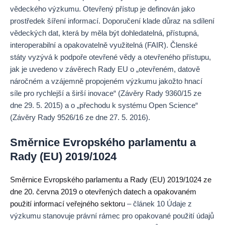
vědeckého výzkumu. Otevřený přístup je definován jako
prostředek šíření informací. Doporučení klade důraz na sdílení
vědeckých dat, která by měla být dohledatelná, přístupná,
interoperabilní a opakovatelně využitelná (FAIR). Členské
státy vyzývá k podpoře otevřené vědy a otevřeného přístupu,
jak je uvedeno v závěrech Rady EU o „otevřeném, datově
náročném a vzájemně propojeném výzkumu jakožto hnací
síle pro rychlejší a širší inovace“ (Závěry Rady 9360/15 ze
dne 29. 5. 2015) a o „přechodu k systému Open Science“
(Závěry Rady 9526/16 ze dne 27. 5. 2016).
Směrnice Evropského parlamentu a
Rady (EU) 2019/1024
Směrnice Evropského parlamentu a Rady (EU) 2019/1024 ze
dne 20. června 2019 o otevřených datech a opakovaném
použití informací veřejného sektoru
– článek 10 Údaje z
výzkumu stanovuje právní rámec pro opakované použití údajů