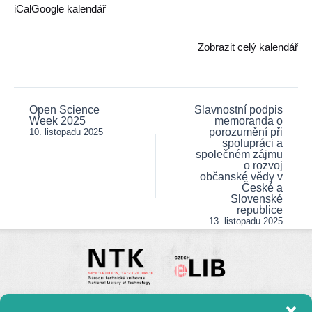
Otevřeně
iCal
Google kalendář
o
Open
Zobrazit celý kalendář
Science
Open Science
Slavnostní podpis
Post
Week 2025
memoranda o
navigation
porozumění při
10. listopadu 2025
spolupráci a
společném zájmu
o rozvoj
občanské vědy v
České a
Slovenské
republice
13. listopadu 2025