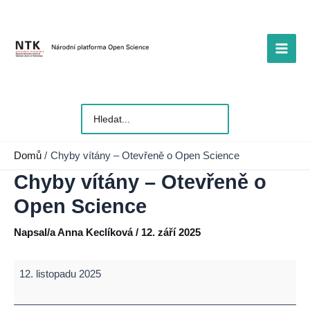
Přeskočit
na
obsah
Main
Men
Vyhledat
pro:
Domů
Chyby vítány – Otevřeně o Open Science
Chyby vítány – Otevřeně o
Open Science
Napsal/a
Anna Keclíková
/
12. září 2025
Chyby
12. listopadu 2025
vítány
–