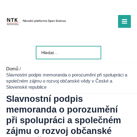
Přeskočit
na
obsah
Main
Men
Vyhledat
pro:
Domů
Slavnostní podpis memoranda o porozumění při spolupráci a
společném zájmu o rozvoj občanské vědy v České a
Slovenské republice
Slavnostní podpis
memoranda o porozumění
při spolupráci a společném
zájmu o rozvoj občanské