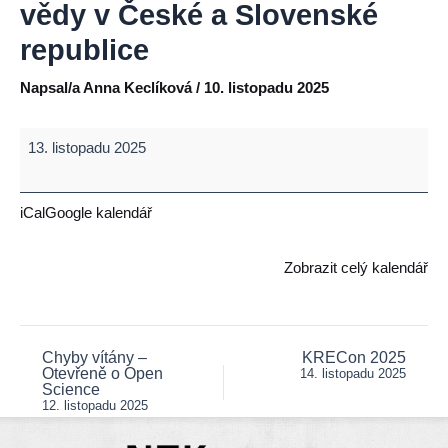
vědy v České a Slovenské
republice
Napsal/a
Anna Keclíková
/
10. listopadu 2025
Slavnostní
13. listopadu 2025
podpis
memoranda
o
iCal
Google kalendář
porozumění
při
Zobrazit celý kalendář
spolupráci
a
společném
zájmu
Chyby vítány –
KRECon 2025
Post
Otevřeně o Open
14. listopadu 2025
o
navigation
Science
rozvoj
12. listopadu 2025
občanské