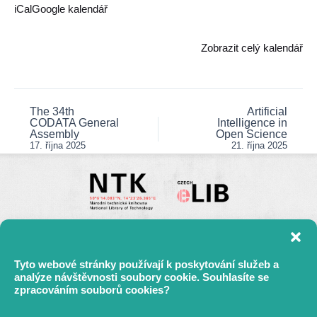
STEM
iCal
Google kalendář
Zobrazit celý kalendář
The 34th
Artificial
Post
CODATA General
Intelligence in
navigation
Assembly
Open Science
17. října 2025
21. října 2025
Tyto webové stránky používají k poskytování služeb a
analýze návštěvnosti soubory cookie. Souhlasíte se
zpracováním souborů cookies?