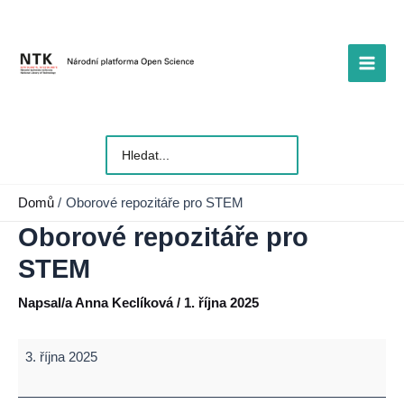
Přeskočit
na
obsah
Main
Men
Vyhledat
pro:
Domů
Oborové repozitáře pro STEM
Oborové repozitáře pro
STEM
Napsal/a
Anna Keclíková
/
1. října 2025
Oborové
3. října 2025
repozitáře
pro