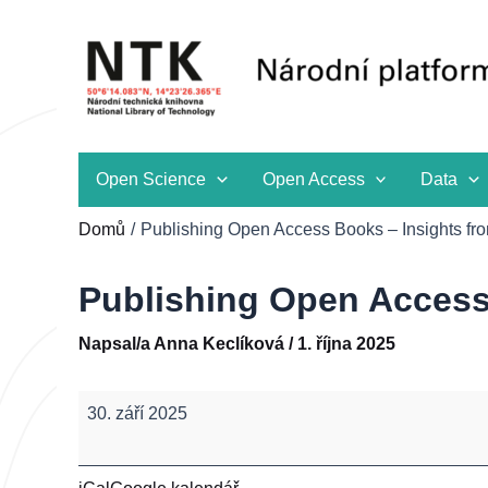
Přeskočit
na
obsah
Open Science
Open Access
Data
Domů
Publishing Open Access Books – Insights f
Publishing Open Access
Napsal/a
Anna Keclíková
/
1. října 2025
Publishing
30. září 2025
Open
Access