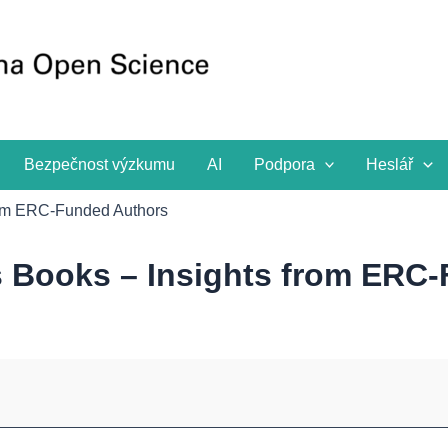
Bezpečnost výzkumu
AI
Podpora
Heslář
rom ERC-Funded Authors
 Books – Insights from ERC