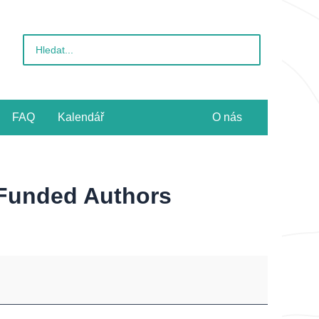
Vyhledat
pro:
FAQ
Kalendář
O nás
-Funded Authors