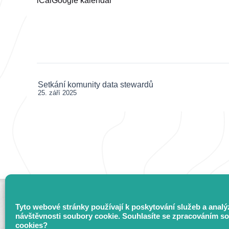
iCal
Google kalendář
Books
–
Insights
from
ERC-
Funded
Authors
Setkání komunity data stewardů
Post
25. září 2025
navigation
Tyto webové stránky používají k poskytování služeb a analý
návštěvnosti soubory cookie. Souhlasíte se zpracováním s
cookies?