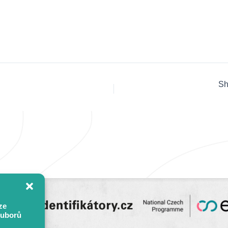
Sh
ze
ouborů