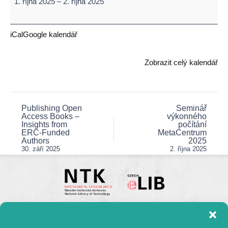
1. října 2025
–
2. října 2025
the
Future
of
iCal
Google kalendář
Research
Data
Zobrazit celý kalendář
Curation
in
Europe!
Publishing Open
Seminář
Post
Access Books –
výkonného
navigation
Insights from
počítání
ERC-Funded
MetaCentrum
Authors
2025
30. září 2025
2. října 2025