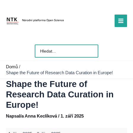
Přeskočit
na
obsah
Main
Men
Vyhledat
pro:
Domů
Shape the Future of Research Data Curation in Europe!
Shape the Future of
Research Data Curation in
Europe!
Napsal/a
Anna Keclíková
/
1. září 2025
Shape